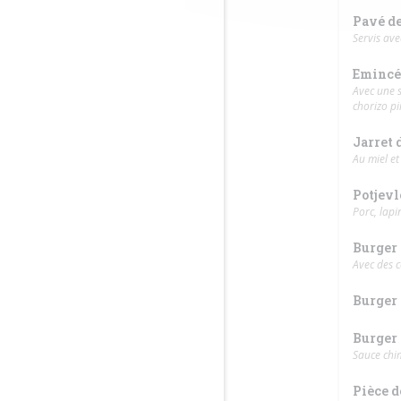
Pavé d
Servis ave
Emincé 
Avec une s
chorizo pi
Jarret 
Au miel e
Potjevl
Porc, lapi
Burger
Avec des 
Burger 
Burger 
Sauce chim
Pièce d