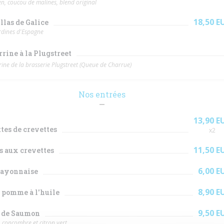
n, coucou de malines, blend original
18,50 E
llas de Galice
ardines d'Espagne
rrine à la Plugstreet
rine de la brasserie Plugstreet (Queue de Charrue)
Nos entrées
13,90 E
tes de crevettes
x2
11,50 E
 aux crevettes
6,00 E
ayonnaise
8,90 E
 pomme à l'huile
9,50 E
e de Saumon
, concombre et citron vert