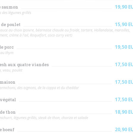
19,90 E
e saumon
c des légumes grillés
15,90 E
de poulet
auce au choix (poivre, béarnaise chaude ou froide, tartare, Hollandaise, maroilles,
ment, crème à l'ail, Roquefort, coco curry vert)
19,50 E
de porc
t au thym
17,50 E
esh aux quatre viandes
n, veau, poulet
17,50 E
 maison
cornichons, des oignons, de la coppa et du cheddar
17,50 E
végétal
18,90 E
de thon
ichurri, légumes grillés, steak de thon, chorizo et salade
20,90 E
e boeuf