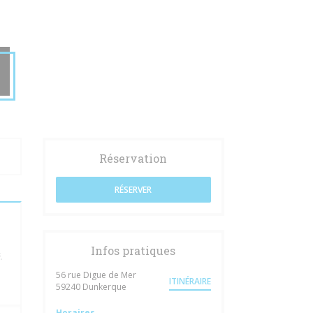
Réservation
RÉSERVER
Infos pratiques
.
56 rue Digue de Mer
ITINÉRAIRE
((ouvre une nouvelle fenêtre))
59240 Dunkerque
Horaires