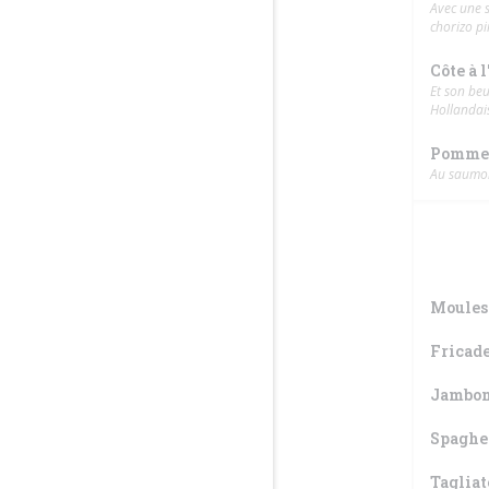
Avec une s
chorizo pi
Côte à l
Et son beu
Hollandais
Pomme 
Au saumon
Moules 
Fricade
Jambon
Spaghet
Tagliat