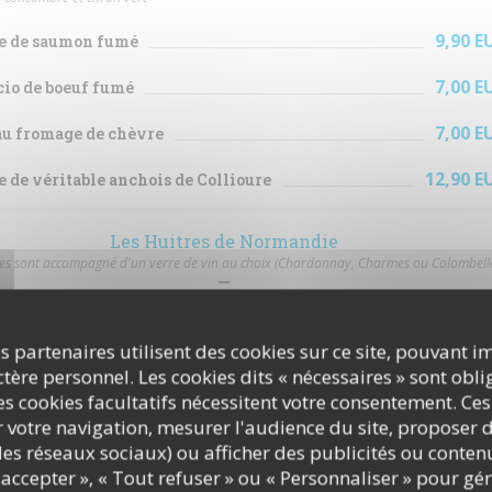
9,90 E
te de saumon fumé
7,00 E
io de boeuf fumé
7,00 E
au fromage de chèvre
12,90 E
e de véritable anchois de Collioure
Les Huitres de Normandie
res sont accompagné d'un verre de vin au choix (Chardonnay, Charmes ou Colombell
16,00 E
 par 6
x6
s partenaires utilisent des cookies sur ce site, pouvant i
ère personnel. Les cookies dits « nécessaires » sont oblig
21,00 E
s cookies facultatifs nécessitent votre consentement. Ces
 par 9
x9
r votre navigation, mesurer l'audience du site, proposer d
26,00 E
c les réseaux sociaux) ou afficher des publicités ou conte
 par 12
x12
accepter », « Tout refuser » ou « Personnaliser » pour gé