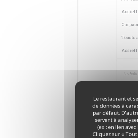
Assiet
Carpacc
Toasts 
Assiett
Les huît
Huîtres
Le restaurant et se
de données à caract
par défaut. D'autre
Huîtres
servent à analyse
(ex : en lien ave
Huîtres
Cliquez sur « Tout 