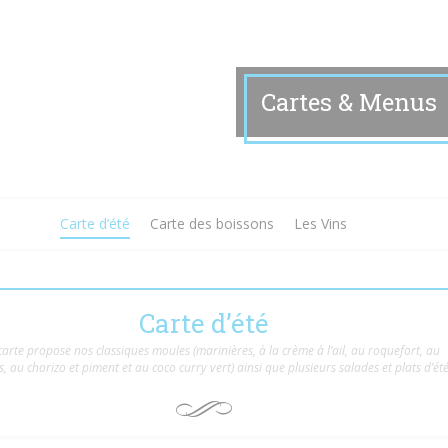
Cartes & Menus
Carte d’été
Carte des boissons
Les Vins
Carte d’été
carte propose nos classiques moules (marinières, à la crème à l’ail, au roquefort, au
s, au chorizo et piment et au coco curry vert) ainsi que plusieurs salades et plats d’été