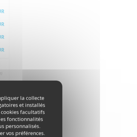
UR
UR
UR
UR
e)
UR
mpliquer la collecte
atoires et installés
UR
 cookies facultatifs
es fonctionnalités
UR
nus personnalisés.
rer vos préférences.