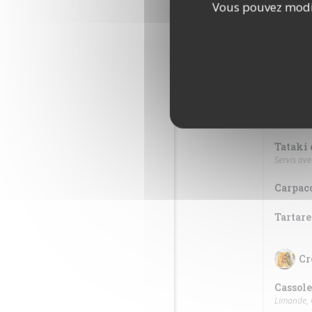
Vous pouvez modif
As
Ave
Camemb
Accompagn
Tataki 
Servis av
Carpacc
Tartare
Cr
Cassole
Limande, 