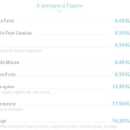
À partager, à l'apéro
6,00 E
s Frits
6,50 E
le Fuet Catalan
6,50 E
e
ir ou au Piment d'Espelette
8,00 E
 de Morue
6,50 E
s Frits
12,90 E
e apéro
 rosette, oignon rigs, chili cheese
17,00 E
e mixte
ies et fromages
16,20 E
lge
ttes artisanales: Saumon aneth, scampi curry thaï, crevettes grises, fromage