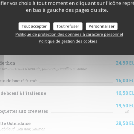
ier vos choix à tout moment en cliquant sur l'icône repr
en bas à gauche des pages du site.
Nos plats
19,50 E
Tout accepter
Tout refuser
Personnaliser
siette de saumon fumé
c une salade et toasts
Politique de protection des données à caractère personnel
Politique de gestion des cookies
16,90 E
ert chaud
é de sa charcuterie (coppa, jambon blanc, rosette, jambon d'Aoste)
24,50 E
de thon
ec des morceaux d'avocats, pommes grenailles et salade
16,00 E
io de boeuf fumé
16,50 E
 de boeuf à l'italienne
19,50 E
oquettes aux crevettes
x3
28,50 E
tte Ostendaise
Cabillaud, Lieu noir, Saumon