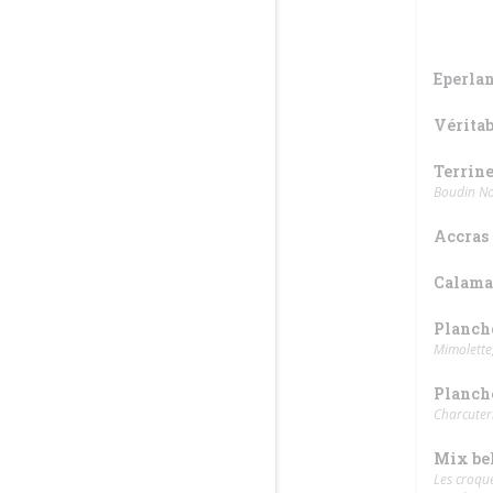
Eperlan
Véritab
Terrin
Boudin No
Accras
Calamar
Planch
Mimolette,
Planch
Charcuter
Mix be
Les croque