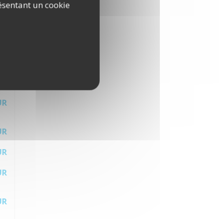
ésentant un cookie
UR
UR
UR
UR
UR
UR
UR