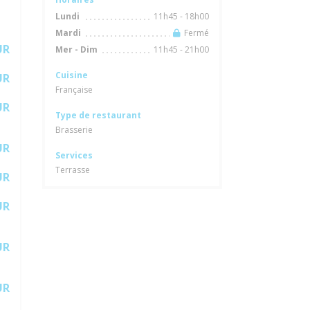
11h45 - 18h00
Lundi
Fermé
Mardi
UR
11h45 - 21h00
Mer
-
Dim
Cuisine
UR
Française
UR
Type de restaurant
Brasserie
UR
Services
Terrasse
UR
UR
UR
UR