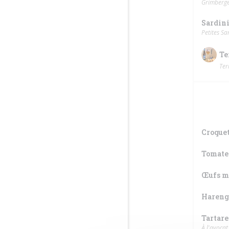
Grimberge
Sardini
Petites S
Te
Ter
Croquet
Tomates
Œufs m
Hareng
Tartar
À l'avocat