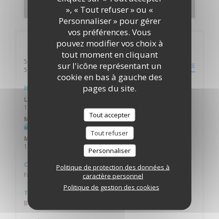
DÉCOUVRIR NOTRE CARTE
», « Tout refuser » ou «
Personnaliser » pour gérer
vos préférences. Vous
pouvez modifier vos choix à
Infos pratiques
tout moment en cliquant
56 rue Digue de Mer
sur l'icône représentant un
ITINÉRAIRE
((ouvre une nouvelle fenêtre))
59240 Dunkerque
cookie en bas à gauche des
pages du site.
Horaires
Lundi
11h45 - 18h00
Tout accepter
Mardi
Fermé
Tout refuser
Mer
-
Dim
11h45 - 21h00
Personnaliser
Cuisine
Politique de protection des données à
Française
caractère personnel
Politique de gestion des cookies
Type de restaurant
Brasserie