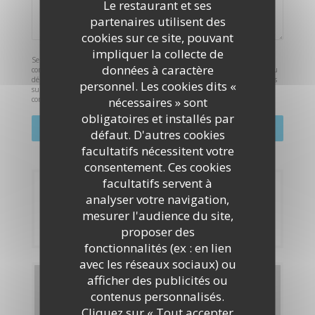
Le restaurant et ses
partenaires utilisent des
cookies sur ce site, pouvant
impliquer la collecte de
Selon l'article L.223-2 du code de la consommation, il est rappelé que le
données à caractère
consommateur peut user de son droit à s'inscrire sur la liste d'opposition au
démarchage téléphonique Bloctel :
bloctel.gouv.fr
. Pour plus d'informations
personnel. Les cookies dits «
sur le traitement de vos données, consultez notre
politique de
nécessaires » sont
confidentialité
.
obligatoires et installés par
défaut. D'autres cookies
facultatifs nécessitent votre
consentement. Ces cookies
facultatifs servent à
Réservation
analyser votre navigation,
mesurer l'audience du site,
RÉSERVER
proposer des
fonctionnalités (ex : en lien
avec les réseaux sociaux) ou
afficher des publicités ou
Cartes & Menus
contenus personnalisés.
Cliquez sur « Tout accepter