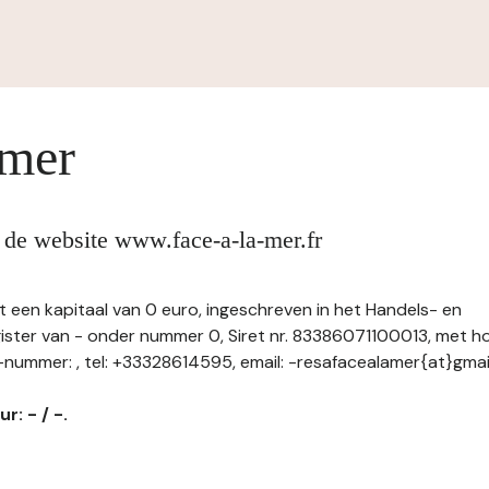
imer
 de website www.face-a-la-mer.fr
et een kapitaal van 0 euro, ingeschreven in het Handels- en
ster van - onder nummer 0, Siret nr. 83386071100013, met h
nummer: , tel: +33328614595, email: -resafacealamer{at}gma
r: - / -.