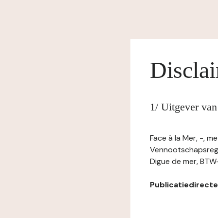
Discla
1/ Uitgever van
Face à la Mer, -, m
Vennootschapsregi
Digue de mer, BTW-
Publicatiedirecteu