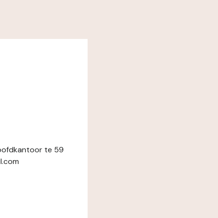
oofdkantoor te 59
il.com